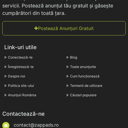
servicii. Postează anunțul tău gratuit și găsește
cumpărători din toată țara.
Postează Anunțuri Gratuit
Link-uri utile
Conectează-te
Blog
Înregistrează-te
Toate anunțurile
Despre noi
Cum funcționează
Politica site-ului
Termenii de utilizare
Anunțuri România
Căutari populare
Contactează-ne
contact@zappads.ro