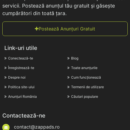
servicii. Postează anunțul tău gratuit și găsește
cumpărători din toată țara.
Postează Anunțuri Gratuit
Link-uri utile
Conectează-te
Blog
Înregistrează-te
Toate anunțurile
Despre noi
Cum funcționează
Politica site-ului
Termenii de utilizare
Anunțuri România
Căutari populare
Contactează-ne
contact@zappads.ro