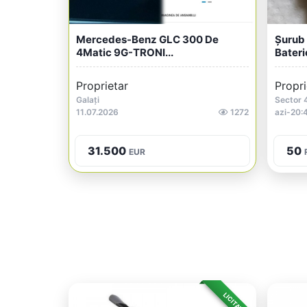
Mercedes-Benz GLC 300 De
Șurub 
4Matic 9G-TRONI...
Baterie
Proprietar
Propri
Galați
Sector 
11.07.2026
1272
azi-20:
31.500
50
EUR
LICITAȚIE