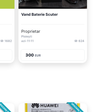
Vand Baterie Scuter
Proprietar
Ploiești
1682
azi-11:11
624
300
EUR
ÂNZARE DIRECTA
VÂNZARE DIRECTA