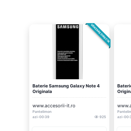
VÂNZARE DIRECTA
Baterie Samsung Galaxy Note 4
Bater
Originala
Origin
www.accesorii-it.ro
www.ac
Pantelimon
Panteli
azi-00:39
925
azi-00: