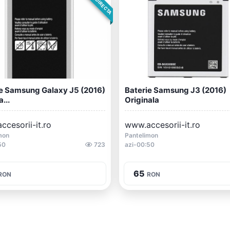
ie Samsung Galaxy J5 (2016)
Baterie Samsung J3 (2016)
...
Originala
cesorii-it.ro
www.accesorii-it.ro
mon
Pantelimon
50
723
azi-00:50
65
RON
RON