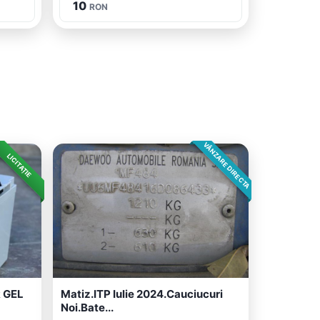
10
RON
VÂNZARE DIRECTA
LICITAȚIE
 GEL
Matiz.ITP Iulie 2024.Cauciucuri
Noi.Bate...