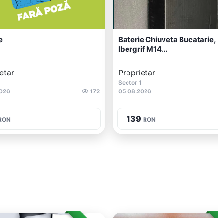
e
Baterie Chiuveta Bucatarie,
Ibergrif M14...
etar
Proprietar
Sector 1
2026
172
05.08.2026
139
RON
RON