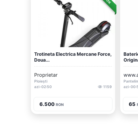
Trotineta Electrica Mercane Force,
Bater
Doua...
Origina
Proprietar
www.ac
Ploiești
Panteli
azi-02:50
1159
azi-00:
6.500
65
RON