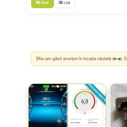
Grid
List
Nu am găsit anunțuri în locația căutată (
n-a
). 
VÂNZARE DIRECTA