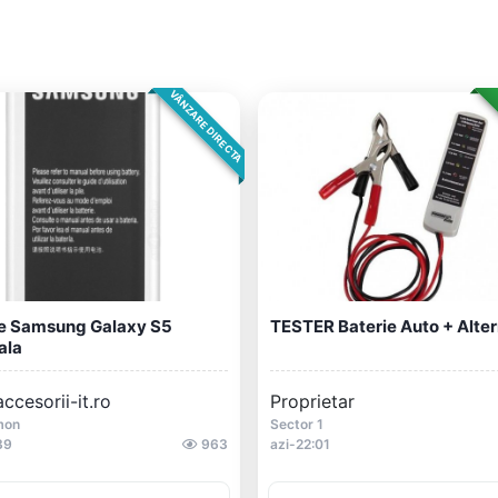
VÂNZARE DIRECTA
ie Samsung Galaxy S5
TESTER Baterie Auto + Alte
ala
cesorii-it.ro
Proprietar
mon
Sector 1
39
963
azi-22:01