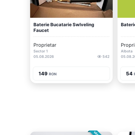
Baterie Bucatarie Swlveling
Bateri
Faucet
Proprietar
Propri
Sector 1
Albota
05.08.2026
542
05.08.
149
54
RON