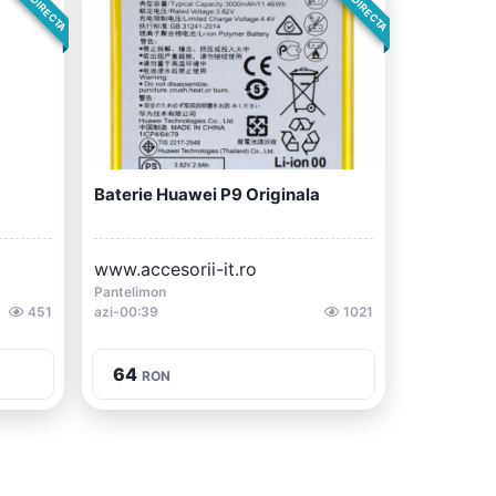
Baterie Huawei P9 Originala
www.accesorii-it.ro
Pantelimon
451
azi-00:39
1021
64
RON