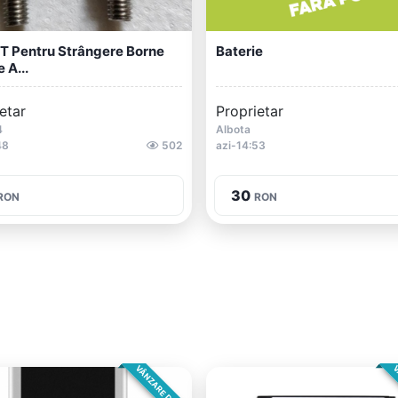
T Pentru Strângere Borne
Baterie
 A...
etar
Proprietar
4
Albota
48
502
azi-14:53
30
RON
RON
VÂNZARE DIRECTA
V