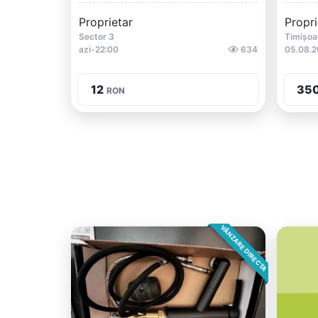
Proprietar
Propri
Sector 3
Timișoa
azi-22:00
634
05.08.
12
35
RON
VÂNZARE DIRECTA