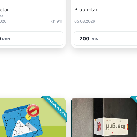
etar
Proprietar
ra
2026
911
05.08.2026
0
700
RON
RON
VÂNZARE DIRECTA
V