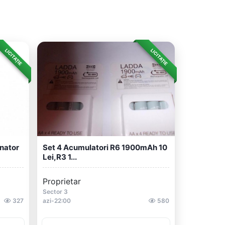
LICITAȚIE
LICITAȚIE
rnator
Set 4 Acumulatori R6 1900mAh 10
Lei,R3 1...
Proprietar
Sector 3
327
azi-22:00
580