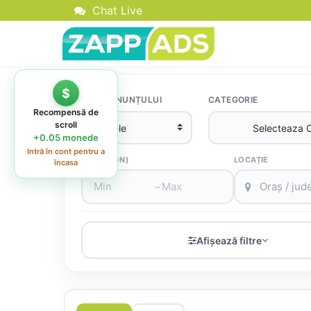
Chat Live
TIPUL ANUNȚULUI
CATEGORIE
PREȚ (RON)
LOCAȚIE
–
Afișează filtre