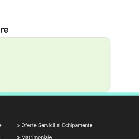
are
e
Oferte Servicii și Echipamente
i
Matrimoniale