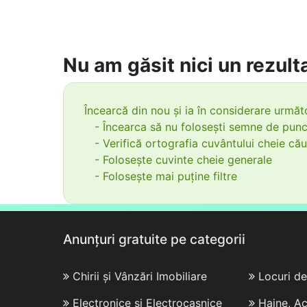
Nu am găsit nici un rezulta
Încearcă din nou și ia în considerare următo
- Încearca să nu folosești semne de punc
- Verifică ortografia cuvântului cheie cău
- Folosește cuvinte cheie generale
- Folosește mai puține filtre
Anunțuri gratuite pe categorii
Chirii și Vânzări Imobiliare
Locuri d
Electronice și Electrocasnice
Haine, Ac