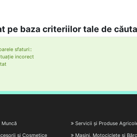
t pe baza criteriilor tale de căut
arele sfaturi::
tuație incorect
tat
e Muncă
Servicii și Produse Agricol
cesorii și Cosmetice
Mașini, Motociclete și Bărc