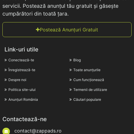
servicii. Postează anunțul tău gratuit și găsește
cumpărători din toată țara.
Postează Anunțuri Gratuit
Link-uri utile
Conectează-te
Blog
Înregistrează-te
Toate anunțurile
Despre noi
Cum funcționează
Politica site-ului
Termenii de utilizare
Anunțuri România
Căutari populare
Contactează-ne
contact@zappads.ro