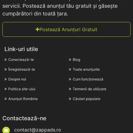
servicii. Postează anunțul tău gratuit și găsește
cumpărători din toată țara.
Postează Anunțuri Gratuit
Link-uri utile
Conectează-te
Blog
Înregistrează-te
Toate anunțurile
Despre noi
Cum funcționează
Politica site-ului
Termenii de utilizare
Anunțuri România
Căutari populare
Contactează-ne
contact@zappads.ro