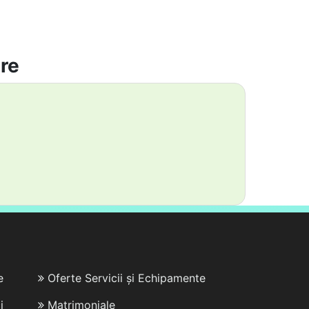
are
e
Oferte Servicii și Echipamente
i
Matrimoniale