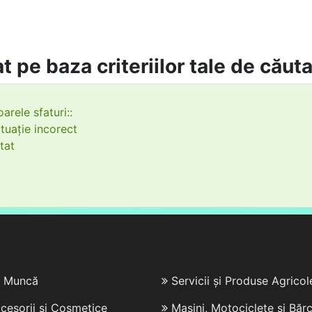
t pe baza criteriilor tale de căut
arele sfaturi::
tuație incorect
tat
e Muncă
Servicii și Produse Agricol
cesorii și Cosmetice
Mașini, Motociclete și Bărc