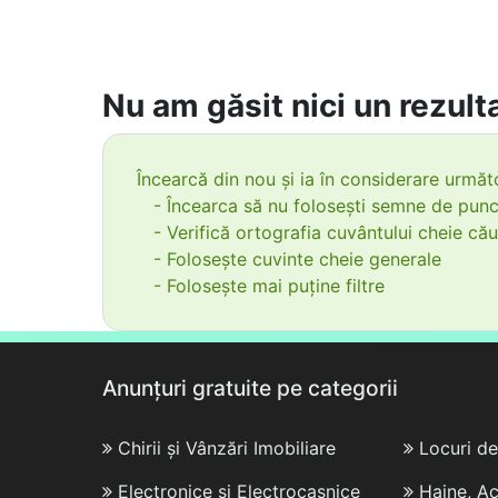
Nu am găsit nici un rezulta
Încearcă din nou și ia în considerare următo
- Încearca să nu folosești semne de punc
- Verifică ortografia cuvântului cheie cău
- Folosește cuvinte cheie generale
- Folosește mai puține filtre
Anunțuri gratuite pe categorii
Chirii și Vânzări Imobiliare
Locuri d
Electronice și Electrocasnice
Haine, Ac