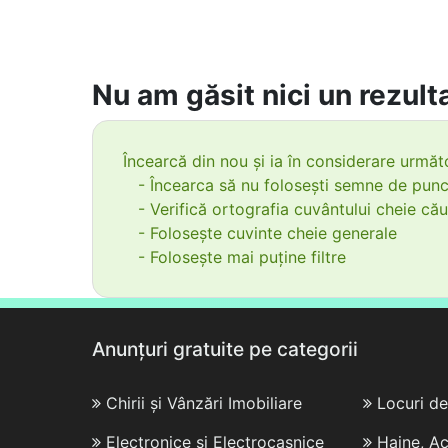
Nu am găsit nici un rezulta
Încearcă din nou și ia în considerare următo
- Încearca să nu folosești semne de punc
- Verifică ortografia cuvântului cheie cău
- Folosește cuvinte cheie generale
- Folosește mai puține filtre
Anunțuri gratuite pe categorii
Chirii și Vânzări Imobiliare
Locuri d
Electronice și Electrocasnice
Haine, Ac