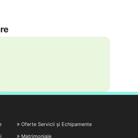
are
e
Oferte Servicii și Echipamente
i
Matrimoniale