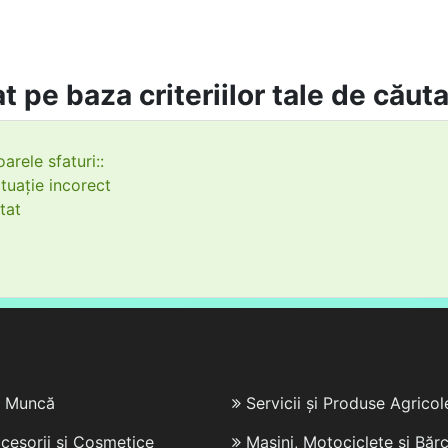
t pe baza criteriilor tale de căut
arele sfaturi::
tuație incorect
tat
e Muncă
Servicii și Produse Agricol
cesorii și Cosmetice
Mașini, Motociclete și Bărc