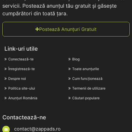
servicii. Postează anunțul tău gratuit și găsește
cumpărători din toată țara.
Postează Anunțuri Gratuit
Link-uri utile
Conectează-te
Blog
Înregistrează-te
Toate anunțurile
Despre noi
Cum funcționează
Politica site-ului
Termenii de utilizare
Anunțuri România
Căutari populare
Contactează-ne
contact@zappads.ro