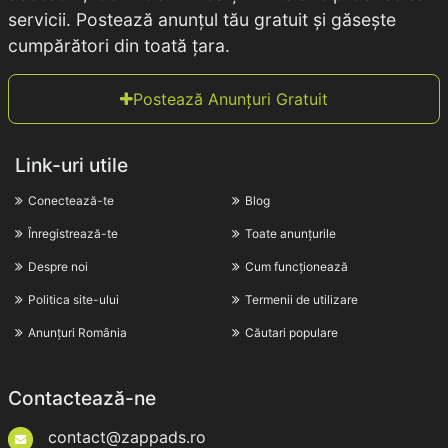
servicii. Postează anunțul tău gratuit și găsește
cumpărători din toată țara.
Postează Anunțuri Gratuit
Link-uri utile
Conectează-te
Blog
Înregistrează-te
Toate anunțurile
Despre noi
Cum funcționează
Politica site-ului
Termenii de utilizare
Anunțuri România
Căutari populare
Contactează-ne
contact@zappads.ro