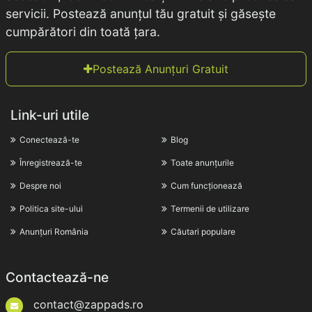
servicii. Postează anunțul tău gratuit și găsește
cumpărători din toată țara.
Postează Anunțuri Gratuit
Link-uri utile
Conectează-te
Blog
Înregistrează-te
Toate anunțurile
Despre noi
Cum funcționează
Politica site-ului
Termenii de utilizare
Anunțuri România
Căutari populare
Contactează-ne
contact@zappads.ro