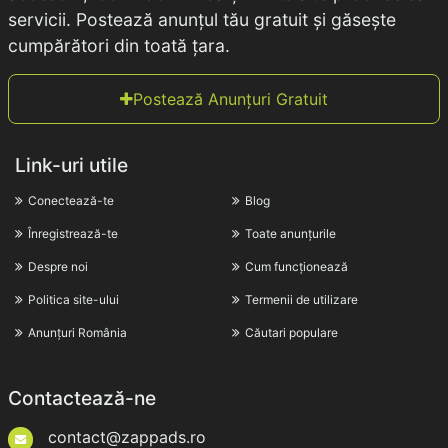
servicii. Postează anunțul tău gratuit și găsește
cumpărători din toată țara.
Postează Anunțuri Gratuit
Link-uri utile
Conectează-te
Blog
Înregistrează-te
Toate anunțurile
Despre noi
Cum funcționează
Politica site-ului
Termenii de utilizare
Anunțuri România
Căutari populare
Contactează-ne
contact@zappads.ro