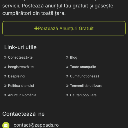
servicii. Postează anunțul tău gratuit și găsește
cumpărători din toată țara.
Postează Anunțuri Gratuit
Link-uri utile
Conectează-te
Blog
Înregistrează-te
Toate anunțurile
Despre noi
Cum funcționează
Politica site-ului
Termenii de utilizare
Anunțuri România
Căutari populare
Contactează-ne
contact@zappads.ro