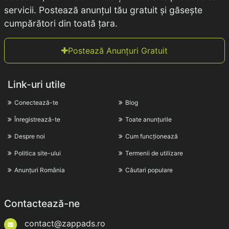
servicii. Postează anunțul tău gratuit și găsește
cumpărători din toată țara.
Postează Anunțuri Gratuit
Link-uri utile
Conectează-te
Blog
Înregistrează-te
Toate anunțurile
Despre noi
Cum funcționează
Politica site-ului
Termenii de utilizare
Anunțuri România
Căutari populare
Contactează-ne
contact@zappads.ro