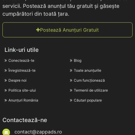
servicii. Postează anunțul tău gratuit și găsește
cumpărători din toată țara.
Postează Anunțuri Gratuit
Link-uri utile
Conectează-te
Blog
Înregistrează-te
Toate anunțurile
Despre noi
Cum funcționează
Politica site-ului
Termenii de utilizare
Anunțuri România
Căutari populare
Contactează-ne
contact@zappads.ro