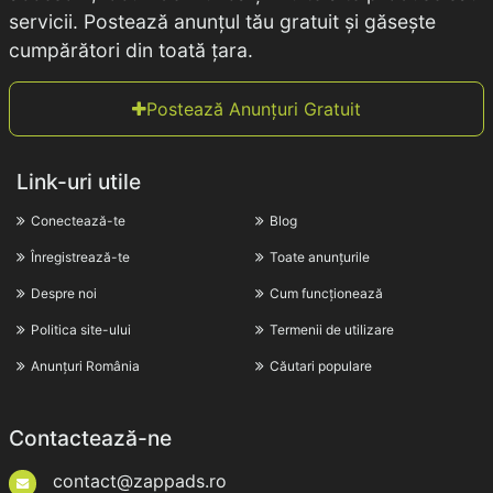
servicii. Postează anunțul tău gratuit și găsește
cumpărători din toată țara.
Postează Anunțuri Gratuit
Link-uri utile
Conectează-te
Blog
Înregistrează-te
Toate anunțurile
Despre noi
Cum funcționează
Politica site-ului
Termenii de utilizare
Anunțuri România
Căutari populare
Contactează-ne
contact@zappads.ro