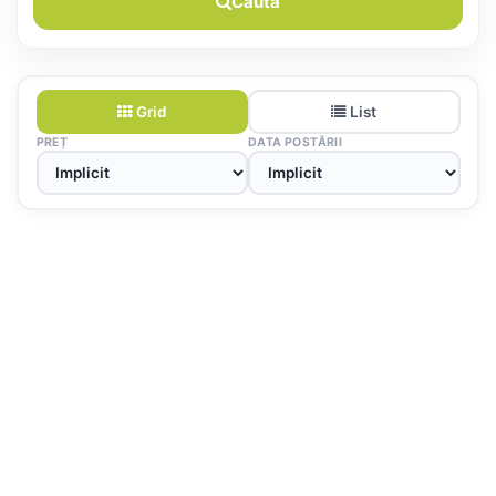
Caută
Grid
List
PREȚ
DATA POSTĂRII