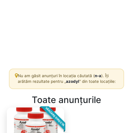
Nu am găsit anunțuri în locația căutată (
n-a
). Îți
arătăm rezultate pentru „
azodyl
" din toate locațiile:
Toate anunțurile
VÂNZARE DIRECTA