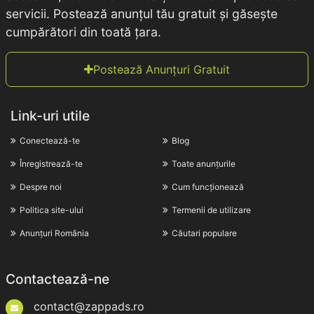
servicii. Postează anunțul tău gratuit și găsește
cumpărători din toată țara.
Postează Anunțuri Gratuit
Link-uri utile
Conectează-te
Blog
Înregistrează-te
Toate anunțurile
Despre noi
Cum funcționează
Politica site-ului
Termenii de utilizare
Anunțuri România
Căutari populare
Contactează-ne
contact@zappads.ro