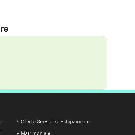
are
e
Oferte Servicii și Echipamente
i
Matrimoniale