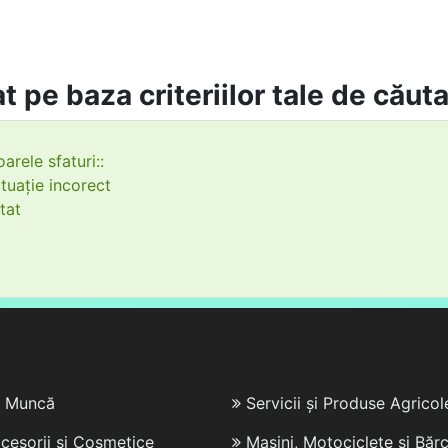
t pe baza criteriilor tale de căut
arele sfaturi::
tuație incorect
tat
e Muncă
Servicii și Produse Agricol
cesorii și Cosmetice
Mașini, Motociclete și Bărc