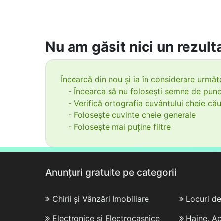
Nu am găsit nici un rezulta
Încearcă din nou și ia în considerare următo
- Încearca să nu folosești semne de punc
- Verifică ortografia cuvântului cheie cău
- Folosește cuvinte cheie generale
- Folosește mai puține filtre
Anunțuri gratuite pe categorii
Chirii și Vânzări Imobiliare
Locuri d
Electronice și Electrocasnice
Haine, Ac