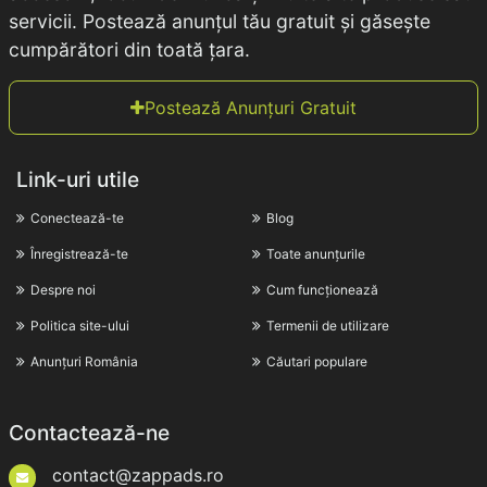
servicii. Postează anunțul tău gratuit și găsește
cumpărători din toată țara.
Postează Anunțuri Gratuit
Link-uri utile
Conectează-te
Blog
Înregistrează-te
Toate anunțurile
Despre noi
Cum funcționează
Politica site-ului
Termenii de utilizare
Anunțuri România
Căutari populare
Contactează-ne
contact@zappads.ro