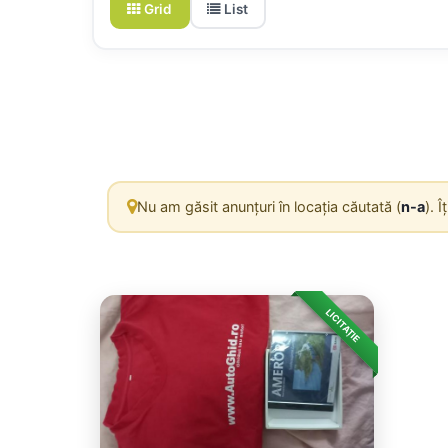
Grid
List
Nu am găsit anunțuri în locația căutată (
n-a
). 
LICITAȚIE