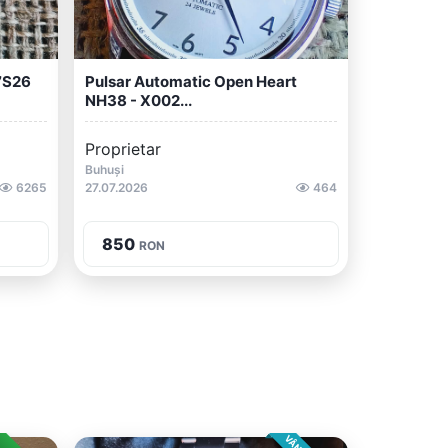
 7S26
Pulsar Automatic Open Heart
NH38 - X002...
Proprietar
Buhuși
6265
27.07.2026
464
850
RON