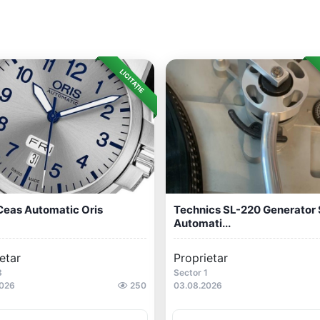
LICITAȚIE
Ceas Automatic Oris
Technics SL-220 Generator
Automati...
etar
Proprietar
3
Sector 1
2026
250
03.08.2026