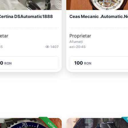
Certina DSAutomatic1888
Ceas Mecanic .automatic.n
etar
Proprietar
Afumați
35
1407
azi-20:45
00
100
RON
RON
V
LICITAȚIE