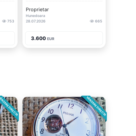
Proprietar
Hunedoara
753
28.07.2026
665
3.600
EUR
ÂNZARE DIRECTA
VÂNZARE DIRECTA