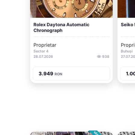
Rolex Daytona Automatic
Seiko 
Chronograph
Proprietar
Propri
Sector 4
Buhuși
28.07.2026
938
27.07.2
3.949
1.0
RON