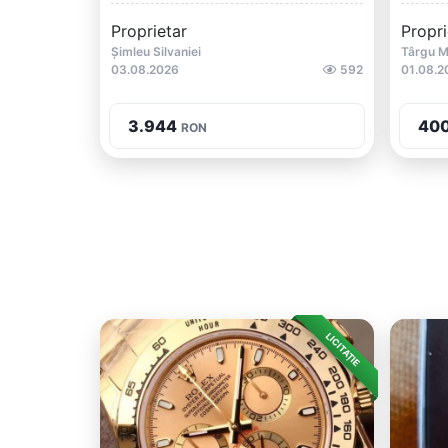
Proprietar
Propri
Șimleu Silvaniei
Târgu 
03.08.2026
592
01.08.2
3.944
40
RON
LICITAȚIE