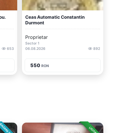
ou.
Ceas Automatic Constantin
Durmont
Proprietar
Sector 1
653
06.08.2026
892
550
RON
ÂNZARE DIRECTA
LICITAȚIE