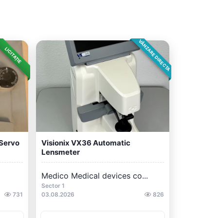
VÂNZARE DIRECTA
LICITAȚIE
 Servo
Visionix VX36 Automatic
Lensmeter
Medico Medical devices co...
Sector 1
731
03.08.2026
826