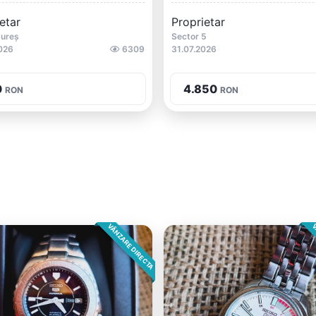
etar
Proprietar
Mureș
Sector 5
026
6309
31.07.2026
0
4.850
RON
RON
VÂNZARE DIRECTA
V