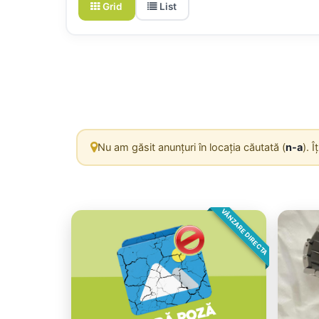
Grid
List
Nu am găsit anunțuri în locația căutată (
n-a
). 
VÂNZARE DIRECTA