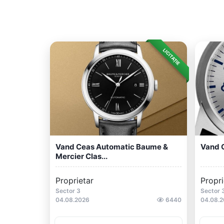
LICITAȚIE
Vand Ceas Automatic Baume &
Vand 
Mercier Clas...
Proprietar
Propri
Sector 3
Sector 
04.08.2026
6440
04.08.