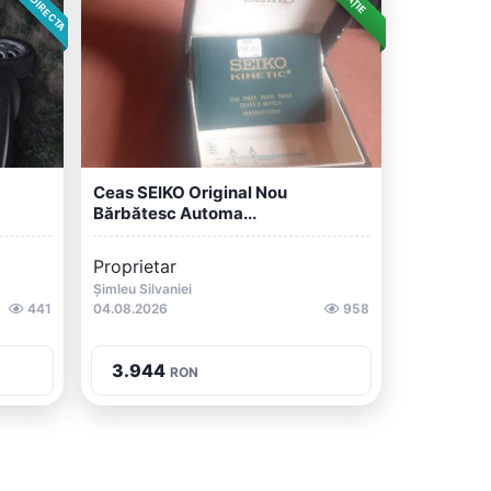
1
Ceas SEIKO Original Nou
Bărbătesc Automa...
Proprietar
Șimleu Silvaniei
441
04.08.2026
958
3.944
RON