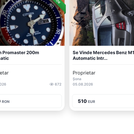
en Promaster 200m
Se Vinde Mercedes Benz M
atic
Automatic Intr...
etar
Proprietar
Șona
2026
672
05.08.2026
0
510
RON
EUR