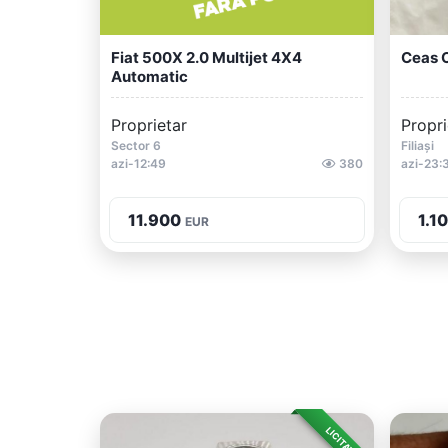
Fiat 500X 2.0 Multijet 4X4
Ceas 
Automatic
Proprietar
Propri
Sector 6
Filiași
azi-12:49
380
azi-23:
11.900
1.1
EUR
LICITAȚIE