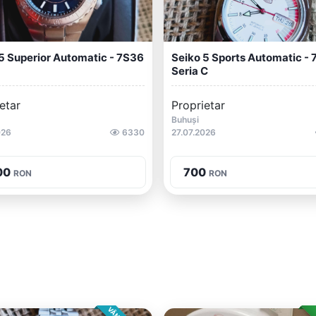
5 Superior Automatic - 7S36
Seiko 5 Sports Automatic -
Seria C
etar
Proprietar
Buhuși
026
6330
27.07.2026
00
700
RON
RON