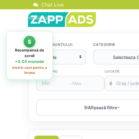
Chat Live
$
TIPUL ANUNȚULUI
CATEGORIE
Recompensă de
scroll
+0.05 monede
Intră în cont pentru a
PREȚ (RON)
LOCAȚIE
încasa
–
Afișează filtre