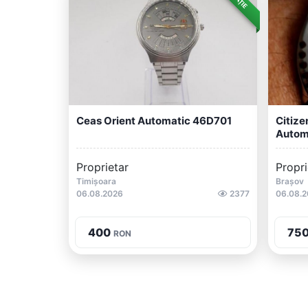
Ceas Orient Automatic 46D701
Citiz
Autom
Proprietar
Propri
Timișoara
Brașov
06.08.2026
2377
06.08.
400
75
RON