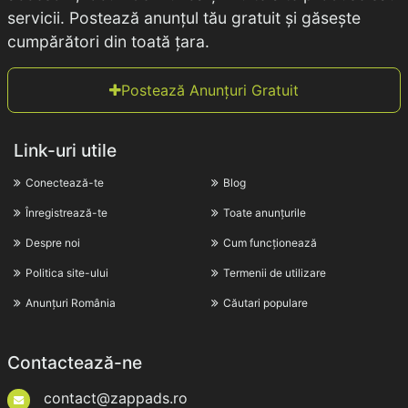
servicii. Postează anunțul tău gratuit și găsește
cumpărători din toată țara.
Postează Anunțuri Gratuit
Link-uri utile
Conectează-te
Blog
Înregistrează-te
Toate anunțurile
Despre noi
Cum funcționează
Politica site-ului
Termenii de utilizare
Anunțuri România
Căutari populare
Contactează-ne
contact@zappads.ro