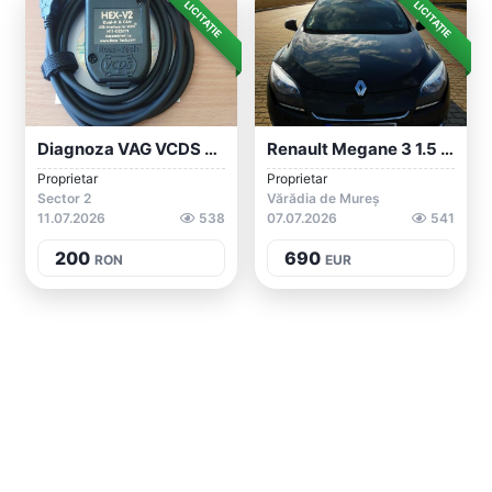
LICITAȚIE
LICITAȚIE
Diagnoza VAG VCDS HEX V2 ATMEGA 162 Cu S...
Renault Megane 3 1.5 Dci 6,9k
Proprietar
Proprietar
Sector 2
Vărădia de Mureș
11.07.2026
538
07.07.2026
541
200
690
RON
EUR