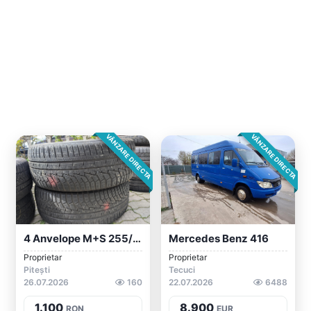
VÂNZARE DIRECTA
VÂNZARE DIRECTA
4 Anvelope M+S 255/55/18 Hankook/Micheli...
Mercedes Benz 416
Proprietar
Proprietar
Pitești
Tecuci
26.07.2026
160
22.07.2026
6488
1.100
8.900
RON
EUR