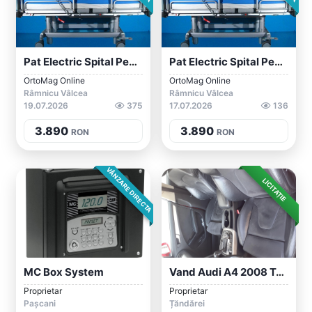
Pat Electric Spital Pentru Ingrijire Pac...
Pat Electric Spital Pentru Ingrijire Pac...
OrtoMag Online
OrtoMag Online
Râmnicu Vâlcea
Râmnicu Vâlcea
19.07.2026
375
17.07.2026
136
3.890
3.890
RON
RON
VÂNZARE DIRECTA
LICITAȚIE
MC Box System
Vand Audi A4 2008 Toate Dotarile
Proprietar
Proprietar
Pașcani
Țăndărei