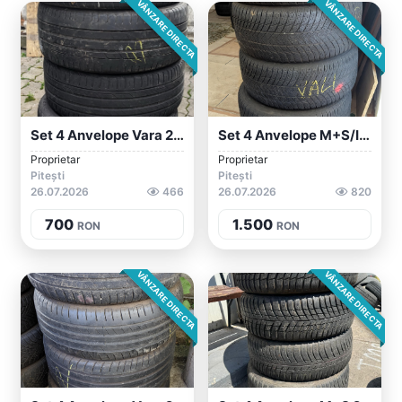
VÂNZARE DIRECTA
VÂNZARE DIRECTA
Set 4 Anvelope Vara 225/45/17 Bridgeston...
Set 4 Anvelope M+S/iarna 275/45/20 Bridg...
Proprietar
Proprietar
Pitești
Pitești
26.07.2026
466
26.07.2026
820
700
1.500
RON
RON
VÂNZARE DIRECTA
VÂNZARE DIRECTA