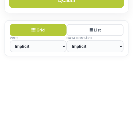
Caută
Grid
List
PREȚ
DATA POSTĂRII