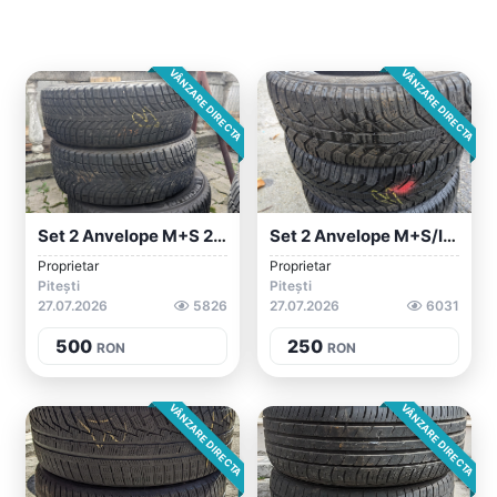
VÂNZARE DIRECTA
VÂNZARE DIRECTA
Set 2 Anvelope M+S 235/65/17 Michelin
Set 2 Anvelope M+S/iarna 195/65/16 Sempe...
Proprietar
Proprietar
Pitești
Pitești
27.07.2026
5826
27.07.2026
6031
500
250
RON
RON
VÂNZARE DIRECTA
VÂNZARE DIRECTA