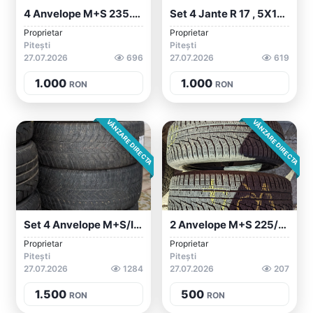
4 Anvelope M+S 235.50.19 , PIRELLI/CONTI...
Set 4 Jante R 17 , 5X112 WV Audi Skoda S...
Proprietar
Proprietar
Pitești
Pitești
27.07.2026
696
27.07.2026
619
1.000
1.000
RON
RON
VÂNZARE DIRECTA
VÂNZARE DIRECTA
Set 4 Anvelope M+S/iarna 255/50/19 Bridg...
2 Anvelope M+S 225/45/18 Hankook
Proprietar
Proprietar
Pitești
Pitești
27.07.2026
1284
27.07.2026
207
1.500
500
RON
RON