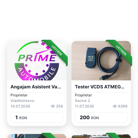
LICITAȚIE
LICITAȚIE
Angajam Asistent Vanzari
Tester VCDS ATMEGA Cu SOFT ORIGINAL 22.9...
Proprietar
Proprietar
Vladimirescu
Sector 2
14.07.2026
256
11.07.2026
6298
1
200
RON
RON