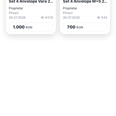
Set 4 Anvelope Vara 245/40/18 Goodyear ,...
Set 4 Anvelope M+S 205/55/17 Bridgestone
Proprietar
Proprietar
Pitești
Pitești
26.07.2026
6378
26.07.2026
542
1.000
700
RON
RON