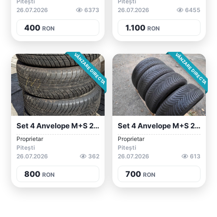
Pitești
Pitești
26.07.2026
6373
26.07.2026
6455
400
1.100
RON
RON
VÂNZARE DIRECTA
VÂNZARE DIRECTA
Set 4 Anvelope M+S 225/60/18 Bridgestone
Set 4 Anvelope M+S 225/55/16 MICHELIN AL...
Proprietar
Proprietar
Pitești
Pitești
26.07.2026
362
26.07.2026
613
800
700
RON
RON