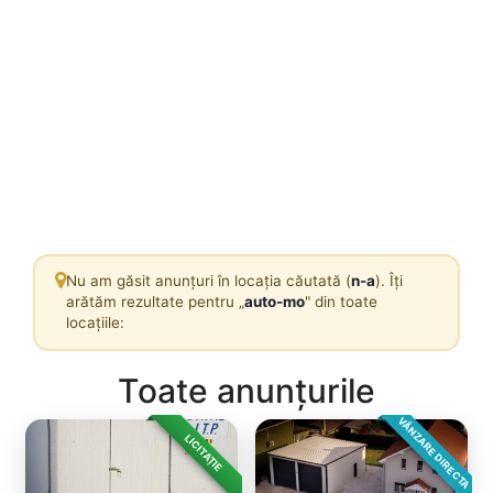
Nu am găsit anunțuri în locația căutată (
n-a
). Îți
arătăm rezultate pentru „
auto-mo
" din toate
locațiile:
Toate anunțurile
VÂNZARE DIRECTA
LICITAȚIE