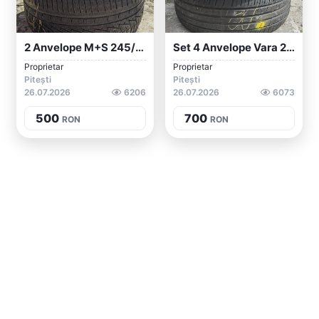
2 Anvelope M+S 245/45/19 Hankook
Set 4 Anvelope Vara 215/55/17 Hankook/Co...
Proprietar
Proprietar
Pitești
Pitești
26.07.2026
6206
26.07.2026
6073
500
700
RON
RON