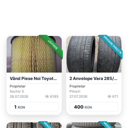
VÂNZARE DIRECTA
LICITAȚIE
Vând Piese Noi Toyota Land Cruyser L.C.8...
2 Anvelope Vara 285/35/18 Kumho
Proprietar
Proprietar
Sector 5
Pitești
28.07.2026
6185
27.07.2026
671
1
400
RON
RON