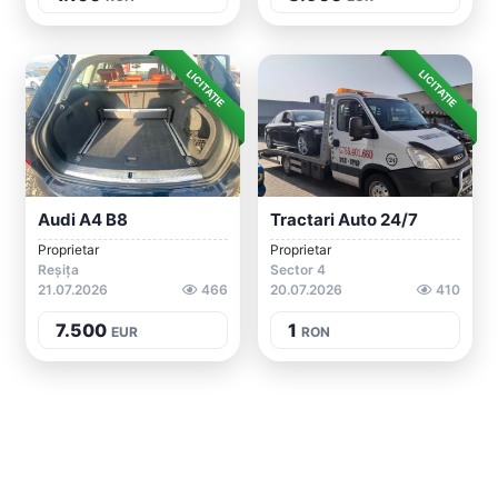
LICITAȚIE
LICITAȚIE
Audi A4 B8
Tractari Auto 24/7
Proprietar
Proprietar
Reșița
Sector 4
21.07.2026
466
20.07.2026
410
7.500
1
EUR
RON