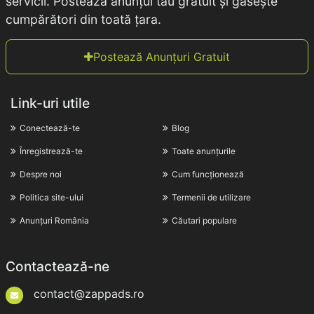
servicii. Postează anunțul tău gratuit și găsește
cumpărători din toată țara.
Postează Anunțuri Gratuit
Link-uri utile
Conectează-te
Blog
Înregistrează-te
Toate anunțurile
Despre noi
Cum funcționează
Politica site-ului
Termenii de utilizare
Anunțuri România
Căutari populare
Contactează-ne
contact@zappads.ro