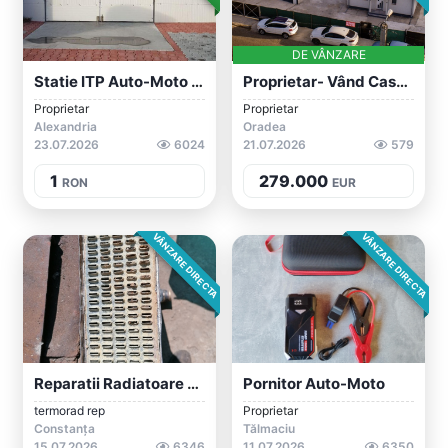
DE VÂNZARE
Statie ITP Auto-Moto Alexandria
Proprietar- Vând Casă+atelier Auto-Moto...
Proprietar
Proprietar
Alexandria
Oradea
23.07.2026
6024
21.07.2026
579
1
279.000
RON
EUR
VÂNZARE DIRECTA
VÂNZARE DIRECTA
Reparatii Radiatoare Auto-Moto-Industria...
Pornitor Auto-Moto
termorad rep
Proprietar
Constanța
Tălmaciu
15.07.2026
6346
11.07.2026
6350