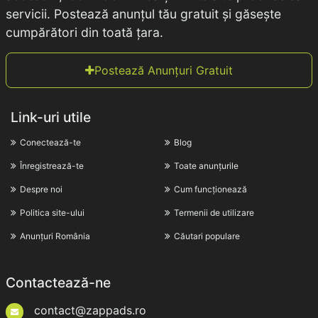
servicii. Postează anunțul tău gratuit și găsește
cumpărători din toată țara.
Postează Anunțuri Gratuit
Link-uri utile
Conectează-te
Blog
Înregistrează-te
Toate anunțurile
Despre noi
Cum funcționează
Politica site-ului
Termenii de utilizare
Anunțuri România
Căutari populare
Contactează-ne
contact@zappads.ro