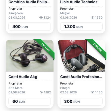
Combina Audio Philips FW 362
Linie Audio Technics
Proprietar
Proprietar
Timișoara
Mașloc
03.08.2026
1324
03.08.2026
1590
400
1.300
RON
RON
LICITAȚIE
LICITAȚIE
Casti Audio Akg
Casti Audio Profesionale MB K 600
Proprietar
Proprietar
Aita Mare
Pitești
02.08.2026
1282
02.08.2026
1430
60
300
EUR
RON