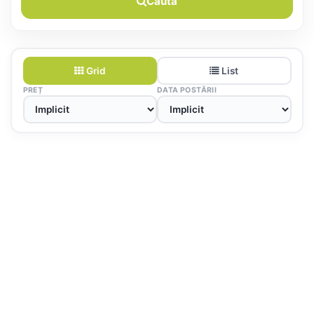
Caută
Grid
List
PREȚ
DATA POSTĂRII