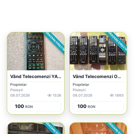
VÂNZARE DIRECTA
VÂNZARE DIRECTA
Vând Telecomenzi YAMAHA
Vând Telecomenzi ONKYO În Stare Ireproșa...
Proprietar
Proprietar
Ploiești
Ploiești
08.07.2026
1526
08.07.2026
1865
100
100
RON
RON
VÂNZARE DIRECTA
VÂNZARE DIRECTA