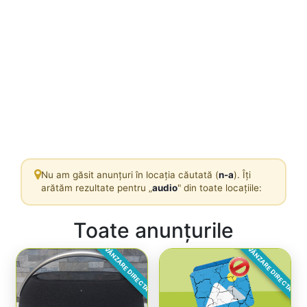
Nu am găsit anunțuri în locația căutată (
n-a
). Îți
arătăm rezultate pentru „
audio
" din toate locațiile:
Toate anunțurile
VÂNZARE DIRECTA
VÂNZARE DIRECTA