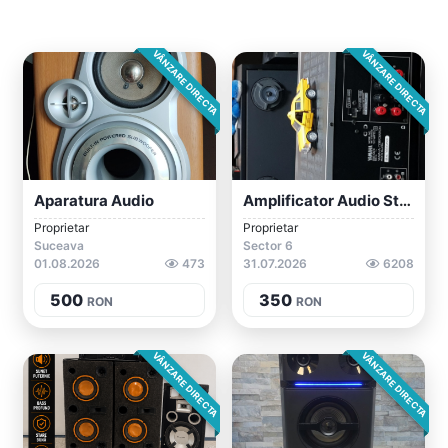
VÂNZARE DIRECTA
VÂNZARE DIRECTA
Aparatura Audio
Amplificator Audio Stereo Vintage YAMAHA...
Proprietar
Proprietar
Suceava
Sector 6
01.08.2026
473
31.07.2026
6208
500
350
RON
RON
VÂNZARE DIRECTA
VÂNZARE DIRECTA