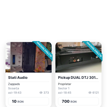
VÂNZARE DIRECTA
VÂNZARE DIRECTA
Stati Audio
Pickup DUAL DTJ 301.2 USB, Direct Drive,...
Zappads
Proprietar
Scoarța
Sector 1
azi-19:43
373
azi-18:45
6121
10
700
RON
RON