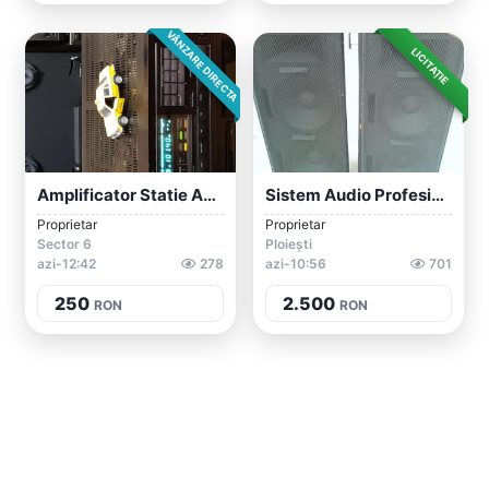
VÂNZARE DIRECTA
LICITAȚIE
Amplificator Statie Audio Stereo Vintage...
Sistem Audio Profesional 1000 Watt
Proprietar
Proprietar
Sector 6
Ploiești
azi-12:42
278
azi-10:56
701
250
2.500
RON
RON