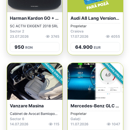
Harman Kardon GO + PLAY 3, Bluetooth, 16...
Audi A8 Lang Version/ A8L 3.0 TDI DPF Cl...
SC ACTIV EXIGENT 2018 SRL
Proprietar
Sector 2
Craiova
23.07.2026
3745
17.07.2026
4055
950
64.900
RON
EUR
VÂNZARE DIRECTA
VÂNZARE DIRECTA
Vanzare Masina
Mercedes-Benz GLC 300 De 4Matic 9G-TRONI...
Cabinet de Avocat Bamiopo...
Proprietar
Sector 6
Galați
14.07.2026
115
11.07.2026
1047