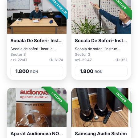
VÂNZARE DIRECTA
LICITAȚIE
Scoala De Soferi- Instructor Auto/ Profe...
Scoala De Soferi- Instructor Auto/Profes...
Scoala de soferi- instruc...
Scoala de soferi- instruc...
Sector 3
Sector 3
azi-22:47
6174
azi-22:47
351
1.800
1.800
RON
RON
LICITAȚIE
LICITAȚIE
Aparat Audionova NOU - Beltone GN Resoun...
Samsung Audio Sistem