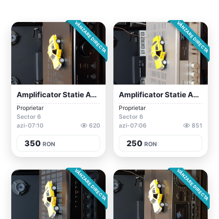
VÂNZARE DIRECTA
VÂNZARE DIRECTA
Amplificator Statie Audio Stereo Vintage...
Amplificator Statie Audio Stereo Vintage...
Proprietar
Proprietar
Sector 6
Sector 6
azi-07:10
620
azi-07:06
851
350
250
RON
RON
VÂNZARE DIRECTA
VÂNZARE DIRECTA