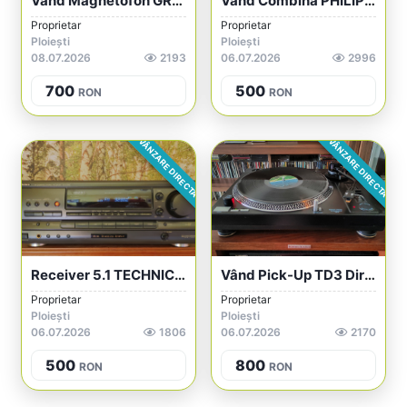
Vând Magnetofon GRUNDIG TK-745 HiFi Ster...
Vând Combina PHILIPS 903 Stereo Music Ce...
Proprietar
Proprietar
Ploiești
Ploiești
08.07.2026
2193
06.07.2026
2996
700
500
RON
RON
VÂNZARE DIRECTA
VÂNZARE DIRECTA
Receiver 5.1 TECHNICS SA-AX710 De Vânzar...
Vând Pick-Up TD3 Direct Drive
Proprietar
Proprietar
Ploiești
Ploiești
06.07.2026
1806
06.07.2026
2170
500
800
RON
RON