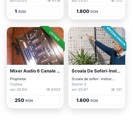
azi-02:03
6116
azi-23:51
312
1
1.800
RON
RON
VÂNZARE DIRECTA
LICITAȚIE
Mixer Audio 6 Canale -Expelec Mix.002C
Scoala De Soferi-Instructor Auto/Profeso...
Proprietar
Scoala de soferi- instruc...
Codlea
Sector 3
azi-23:04
6452
azi-22:47
101
250
1.800
RON
RON