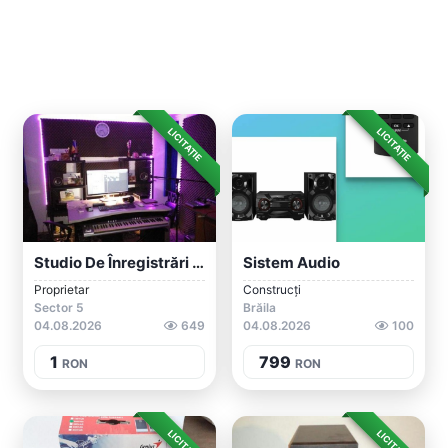
LICITAȚIE
LICITAȚIE
Studio De Înregistrări Audio - Producție...
Sistem Audio
Proprietar
Construcți
Sector 5
Brăila
04.08.2026
649
04.08.2026
100
1
799
RON
RON
LICITAȚIE
LICITAȚIE