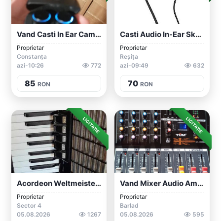
Vand Casti In Ear CambridgeAudio
Casti Audio In-Ear Skullcandy
Proprietar
Proprietar
Constanța
Reșița
azi-10:26
772
azi-09:49
632
85
70
RON
RON
LICITAȚIE
LICITAȚIE
Acordeon Weltmeister 120 Basi + Microfon...
Vand Mixer Audio Amplificat Nou
Proprietar
Proprietar
Sector 4
Barlad
05.08.2026
1267
05.08.2026
595