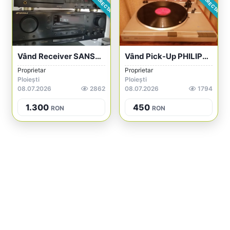
Vând Receiver SANSUI RZ-6100AV Și Cass D...
Vând Pick-Up PHILIPS FP-142
Proprietar
Proprietar
Ploiești
Ploiești
08.07.2026
2862
08.07.2026
1794
1.300
450
RON
RON