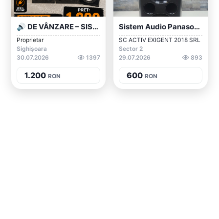
🔊 DE VÂNZARE – SISTEM AUDIO COMPLET 🔊
Sistem Audio Panasonic SC-UA30E-K, 300W...
Proprietar
SC ACTIV EXIGENT 2018 SRL
Sighișoara
Sector 2
30.07.2026
1397
29.07.2026
893
1.200
600
RON
RON