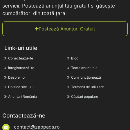
servicii. Postează anunțul tău gratuit și găsește
cumpărători din toată țara.
Postează Anunțuri Gratuit
Link-uri utile
Conectează-te
Blog
Înregistrează-te
Toate anunțurile
Despre noi
Cum funcționează
Politica site-ului
Termenii de utilizare
Anunțuri România
Căutari populare
Contactează-ne
contact@zappads.ro