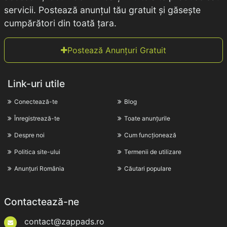
servicii. Postează anunțul tău gratuit și găsește
cumpărători din toată țara.
Postează Anunțuri Gratuit
Link-uri utile
Conectează-te
Blog
Înregistrează-te
Toate anunțurile
Despre noi
Cum funcționează
Politica site-ului
Termenii de utilizare
Anunțuri România
Căutari populare
Contactează-ne
contact@zappads.ro