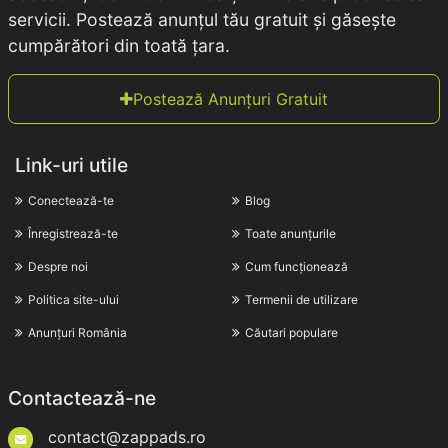
servicii. Postează anunțul tău gratuit și găsește
cumpărători din toată țara.
Postează Anunțuri Gratuit
Link-uri utile
Conectează-te
Blog
Înregistrează-te
Toate anunțurile
Despre noi
Cum funcționează
Politica site-ului
Termenii de utilizare
Anunțuri România
Căutari populare
Contactează-ne
contact@zappads.ro