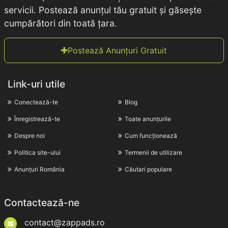
servicii. Postează anunțul tău gratuit și găsește
cumpărători din toată țara.
Postează Anunțuri Gratuit
Link-uri utile
Conectează-te
Blog
Înregistrează-te
Toate anunțurile
Despre noi
Cum funcționează
Politica site-ului
Termenii de utilizare
Anunțuri România
Căutari populare
Contactează-ne
contact@zappads.ro