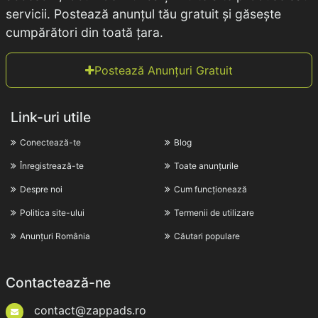
servicii. Postează anunțul tău gratuit și găsește
cumpărători din toată țara.
Postează Anunțuri Gratuit
Link-uri utile
Conectează-te
Blog
Înregistrează-te
Toate anunțurile
Despre noi
Cum funcționează
Politica site-ului
Termenii de utilizare
Anunțuri România
Căutari populare
Contactează-ne
contact@zappads.ro