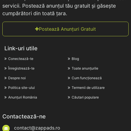
servicii. Postează anunțul tău gratuit și găsește
cumpărători din toată țara.
Postează Anunțuri Gratuit
Link-uri utile
Conectează-te
Blog
Înregistrează-te
Toate anunțurile
Despre noi
Cum funcționează
Politica site-ului
Termenii de utilizare
Anunțuri România
Căutari populare
Contactează-ne
contact@zappads.ro