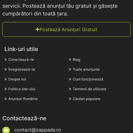
servicii. Postează anunțul tău gratuit și găsește
cumpărători din toată țara.
Postează Anunțuri Gratuit
Link-uri utile
Conectează-te
Blog
Înregistrează-te
Toate anunțurile
Despre noi
Cum funcționează
Politica site-ului
Termenii de utilizare
Anunțuri România
Căutari populare
Contactează-ne
contact@zappads.ro