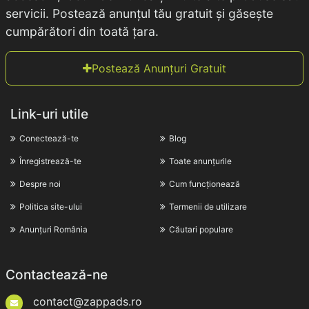
servicii. Postează anunțul tău gratuit și găsește
cumpărători din toată țara.
Postează Anunțuri Gratuit
Link-uri utile
Conectează-te
Blog
Înregistrează-te
Toate anunțurile
Despre noi
Cum funcționează
Politica site-ului
Termenii de utilizare
Anunțuri România
Căutari populare
Contactează-ne
contact@zappads.ro