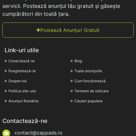
servicii. Postează anunțul tău gratuit și găsește
cumpărători din toată țara.
Postează Anunțuri Gratuit
Link-uri utile
Conectează-te
Blog
Înregistrează-te
Toate anunțurile
Despre noi
Cum funcționează
Politica site-ului
Termenii de utilizare
Anunțuri România
Căutari populare
Contactează-ne
contact@zappads.ro