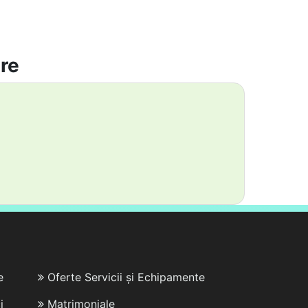
are
e
Oferte Servicii și Echipamente
i
Matrimoniale