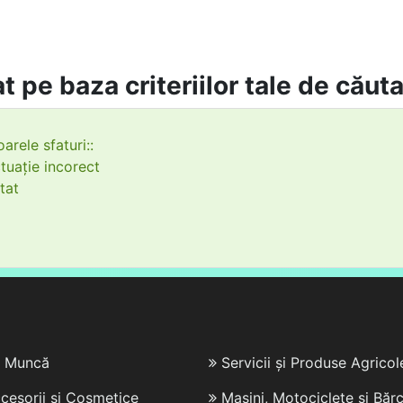
t pe baza criteriilor tale de căut
arele sfaturi::
tuație incorect
tat
e Muncă
Servicii și Produse Agricol
cesorii și Cosmetice
Mașini, Motociclete și Bărc