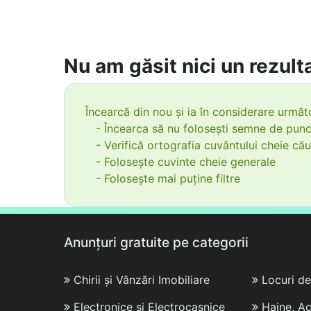
Nu am găsit nici un rezulta
Încearcă din nou și ia în considerare următo
- Încearca să nu folosești semne de punc
- Verifică ortografia cuvântului cheie cău
- Folosește cuvinte cheie generale
- Folosește mai puține filtre
Anunțuri gratuite pe categorii
Chirii și Vânzări Imobiliare
Locuri d
Electronice și Electrocasnice
Haine, Ac