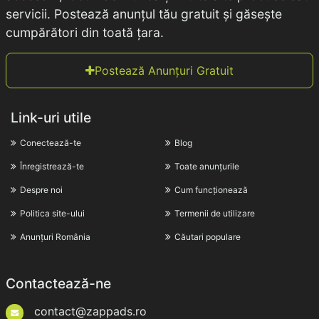
servicii. Postează anunțul tău gratuit și găsește
cumpărători din toată țara.
Postează Anunțuri Gratuit
Link-uri utile
Conectează-te
Blog
Înregistrează-te
Toate anunțurile
Despre noi
Cum funcționează
Politica site-ului
Termenii de utilizare
Anunțuri România
Căutari populare
Contactează-ne
contact@zappads.ro