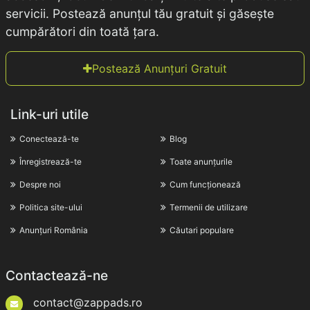
servicii. Postează anunțul tău gratuit și găsește
cumpărători din toată țara.
Postează Anunțuri Gratuit
Link-uri utile
Conectează-te
Blog
Înregistrează-te
Toate anunțurile
Despre noi
Cum funcționează
Politica site-ului
Termenii de utilizare
Anunțuri România
Căutari populare
Contactează-ne
contact@zappads.ro