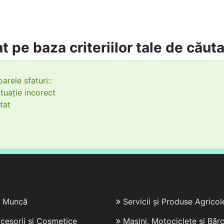
t pe baza criteriilor tale de căut
arele sfaturi::
tuație incorect
tat
e Muncă
Servicii și Produse Agricol
cesorii și Cosmetice
Mașini, Motociclete și Bărc