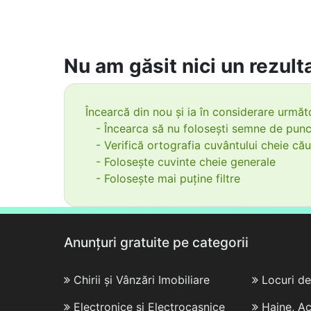
Nu am găsit nici un rezulta
Încearcă din nou și ia în considerare următo
- Încearca să nu folosești semne de punc
- Verifică ortografia cuvântului cheie cău
- Folosește cuvinte cheie generale
- Folosește mai puține filtre
Anunțuri gratuite pe categorii
Chirii și Vânzări Imobiliare
Locuri d
Electronice și Electrocasnice
Haine, Ac