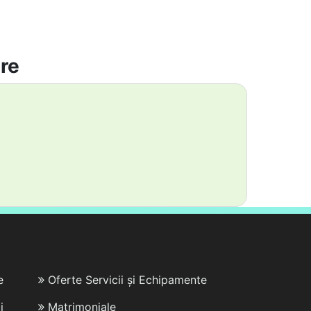
are
e
Oferte Servicii și Echipamente
i
Matrimoniale