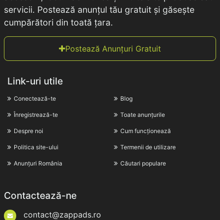
servicii. Postează anunțul tău gratuit și găsește
cumpărători din toată țara.
Postează Anunțuri Gratuit
Link-uri utile
Conectează-te
Blog
Înregistrează-te
Toate anunțurile
Despre noi
Cum funcționează
Politica site-ului
Termenii de utilizare
Anunțuri România
Căutari populare
Contactează-ne
contact@zappads.ro