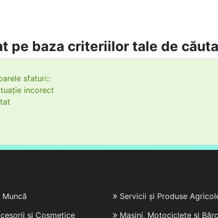
t pe baza criteriilor tale de căut
arele sfaturi::
tuație incorect
tat
e Muncă
Servicii și Produse Agricol
cesorii și Cosmetice
Mașini, Motociclete și Bărc