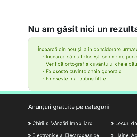
Nu am găsit nici un rezulta
Încearcă din nou și ia în considerare următo
- Încearca să nu folosești semne de punc
- Verifică ortografia cuvântului cheie cău
- Folosește cuvinte cheie generale
- Folosește mai puține filtre
Anunțuri gratuite pe categorii
Chirii și Vânzări Imobiliare
Locuri d
Electronice și Electrocasnice
Haine, Ac