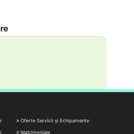
are
e
Oferte Servicii și Echipamente
i
Matrimoniale