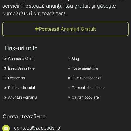
servicii. Postează anunțul tău gratuit și găsește
cumpărători din toată țara.
Postează Anunțuri Gratuit
Link-uri utile
Conectează-te
Blog
Înregistrează-te
Toate anunțurile
Despre noi
Cum funcționează
Politica site-ului
Termenii de utilizare
Anunțuri România
Căutari populare
Contactează-ne
contact@zappads.ro