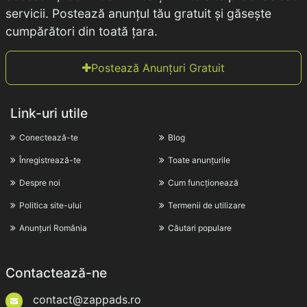
servicii. Postează anunțul tău gratuit și găsește
cumpărători din toată țara.
Postează Anunțuri Gratuit
Link-uri utile
Conectează-te
Blog
Înregistrează-te
Toate anunțurile
Despre noi
Cum funcționează
Politica site-ului
Termenii de utilizare
Anunțuri România
Căutari populare
Contactează-ne
contact@zappads.ro