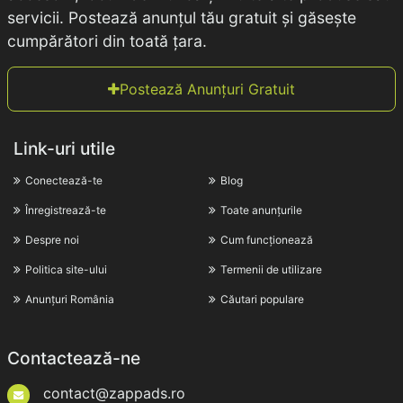
servicii. Postează anunțul tău gratuit și găsește
cumpărători din toată țara.
Postează Anunțuri Gratuit
Link-uri utile
Conectează-te
Blog
Înregistrează-te
Toate anunțurile
Despre noi
Cum funcționează
Politica site-ului
Termenii de utilizare
Anunțuri România
Căutari populare
Contactează-ne
contact@zappads.ro