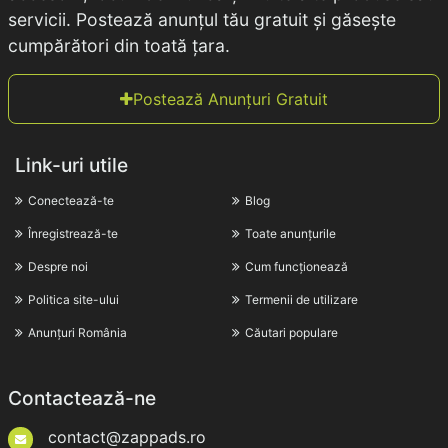
servicii. Postează anunțul tău gratuit și găsește
cumpărători din toată țara.
Postează Anunțuri Gratuit
Link-uri utile
Conectează-te
Blog
Înregistrează-te
Toate anunțurile
Despre noi
Cum funcționează
Politica site-ului
Termenii de utilizare
Anunțuri România
Căutari populare
Contactează-ne
contact@zappads.ro