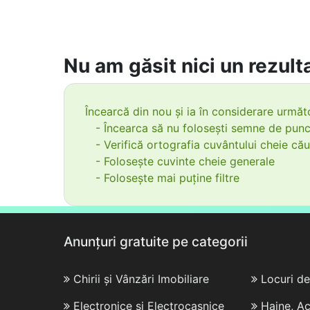
Nu am găsit nici un rezulta
Încearcă din nou și ia în considerare următo
- Încearca să nu folosești semne de punc
- Verifică ortografia cuvântului cheie cău
- Folosește cuvinte cheie generale
- Folosește mai puține filtre
Anunțuri gratuite pe categorii
Chirii și Vânzări Imobiliare
Locuri d
Electronice și Electrocasnice
Haine, Ac