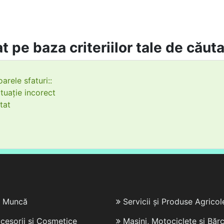
t pe baza criteriilor tale de căut
arele sfaturi::
tuație incorect
tat
e Muncă
Servicii și Produse Agricol
cesorii și Cosmetice
Mașini, Motociclete și Bărc