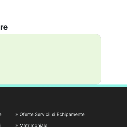
are
e
Oferte Servicii și Echipamente
i
Matrimoniale