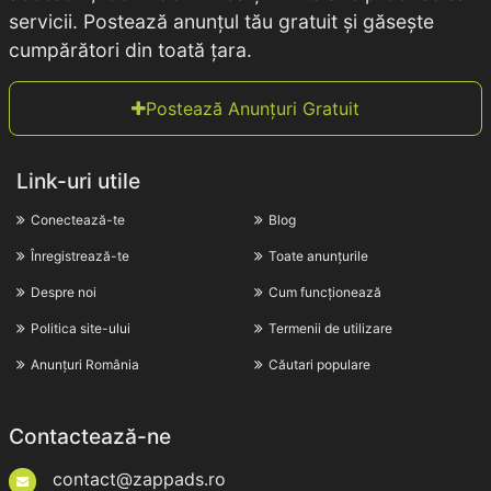
servicii. Postează anunțul tău gratuit și găsește
cumpărători din toată țara.
Postează Anunțuri Gratuit
Link-uri utile
Conectează-te
Blog
Înregistrează-te
Toate anunțurile
Despre noi
Cum funcționează
Politica site-ului
Termenii de utilizare
Anunțuri România
Căutari populare
Contactează-ne
contact@zappads.ro