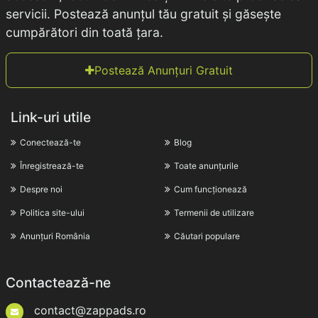
servicii. Postează anunțul tău gratuit și găsește
cumpărători din toată țara.
Postează Anunțuri Gratuit
Link-uri utile
Conectează-te
Blog
Înregistrează-te
Toate anunțurile
Despre noi
Cum funcționează
Politica site-ului
Termenii de utilizare
Anunțuri România
Căutari populare
Contactează-ne
contact@zappads.ro