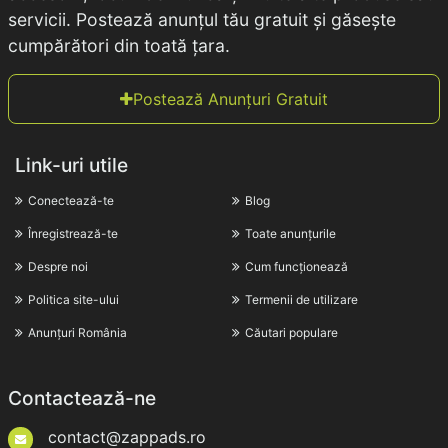
servicii. Postează anunțul tău gratuit și găsește
cumpărători din toată țara.
Postează Anunțuri Gratuit
Link-uri utile
Conectează-te
Blog
Înregistrează-te
Toate anunțurile
Despre noi
Cum funcționează
Politica site-ului
Termenii de utilizare
Anunțuri România
Căutari populare
Contactează-ne
contact@zappads.ro