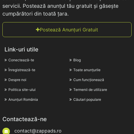
servicii. Postează anunțul tău gratuit și găsește
cumpărători din toată țara.
Postează Anunțuri Gratuit
Link-uri utile
Conectează-te
Blog
Înregistrează-te
Toate anunțurile
Despre noi
Cum funcționează
Politica site-ului
Termenii de utilizare
Anunțuri România
Căutari populare
Contactează-ne
contact@zappads.ro